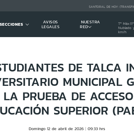
SANTORAL DE HOY:
(TRANSFI
AVISOS
NUESTRA
SECCIONES
Tª Máx:
11
º
LEGALES
RED
Nublado y
km/h
STUDIANTES DE TALCA I
ERSITARIO MUNICIPAL 
 LA PRUEBA DE ACCESO
UCACIÓN SUPERIOR (PA
Domingo 12 de abril de 2026
09:33 hrs