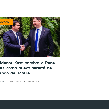
GIONAL
sidente Kast nombra a René
rez como nuevo seremi de
enda del Maule
AULE
06/08/2026 - 16:36 HRS