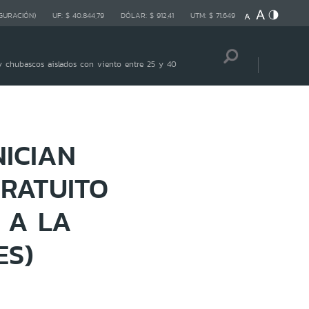
GURACIÓN)
UF:
$ 40.844,79
DÓLAR:
$ 912,41
UTM:
$ 71.649
 chubascos aislados con viento entre 25 y 40
NICIAN
GRATUITO
 A LA
ES)