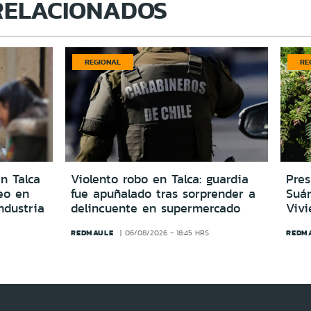
RELACIONADOS
REGIONAL
RE
n Talca
Violento robo en Talca: guardia
Pre
eo en
fue apuñalado tras sorprender a
Suá
ndustria
delincuente en supermercado
Vivi
REDMAULE
REDM
06/08/2026 - 18:45 HRS