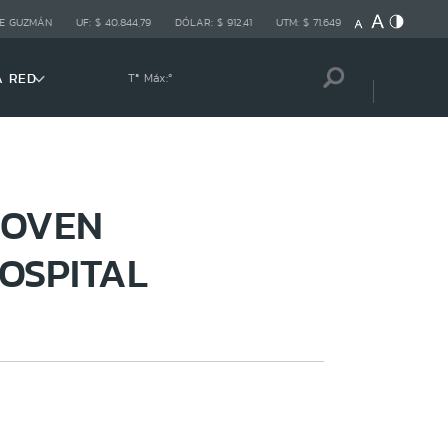
E GUZMÁN
UF:
$ 40.844,79
DÓLAR:
$ 912,41
UTM:
$ 71.649
A RED
Tª Máx:
º
JOVEN
OSPITAL