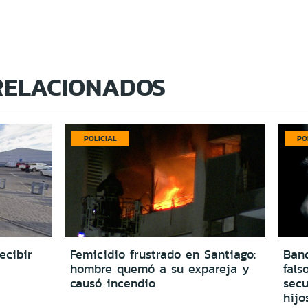
RELACIONADOS
POLICIAL
PO
ecibir
Femicidio frustrado en Santiago:
Ban
hombre quemó a su expareja y
fals
causó incendio
secu
hijo