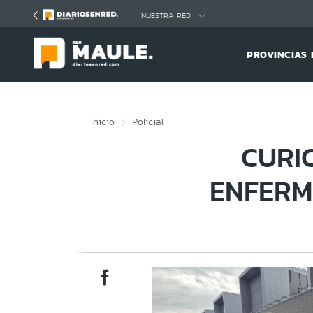
Click acá para ir directamente al contenido
NUESTRA RED
PROVINCIAS 
Inicio
Policial
CURI
ENFERM