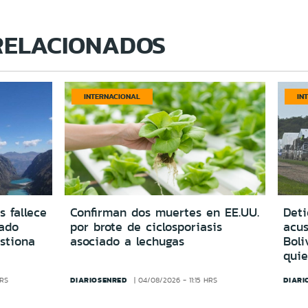
RELACIONADOS
INTERNACIONAL
IN
s fallece
Confirman dos muertes en EE.UU.
Deti
vado
por brote de ciclosporiasis
acus
estiona
asociado a lechugas
Boli
quie
DIARIOSENRED
DIARI
HRS
04/08/2026 - 11:15 HRS