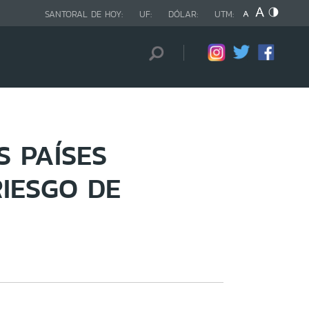
SANTORAL DE HOY:
UF:
DÓLAR:
UTM:
S PAÍSES
IESGO DE