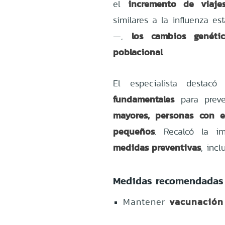
incremento de viajes
el
similares a la influenza es
los cambios genéti
—,
poblacional
.
El especialista desta
fundamentales
para preve
mayores, personas con e
pequeños
. Recalcó la i
medidas preventivas
, incl
Medidas recomendadas
vacunación 
Mantener