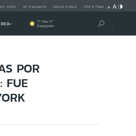
HOY:
JUSTO
UF:
$ 40.844,79
DÓLAR:
$ 912,41
UTM:
$ 71.649
Tª Máx:
11
º
 RED
Despejado
AS POR
: FUE
YORK