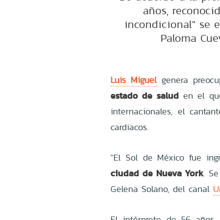
años, reconoci
incondicional" se 
Paloma Cuev
Luis Miguel
genera preocup
estado de salud
en el que
internacionales, el cantan
cardiacos.
"El Sol de México fue in
ciudad de Nueva York
. Se
Gelena Solano, del canal
U
El intérprete de 56 años