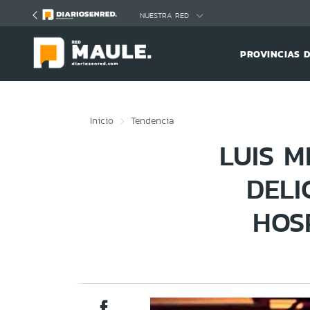
Click acá para ir directamente al contenido
NUESTRA RED
PROVINCIAS 
Inicio
Tendencia
LUIS 
DELI
HOS