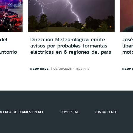
del
Dirección Meteorológica emite
Jos
avisos por probables tormentas
libe
Antonio
eléctricas en 6 regiones del país
moto
REDMAULE
REDM
08/08/2026 - 15:22 HRS
ACERCA DE DIARIOS EN RED
COMERCIAL
CONTÁCTENOS