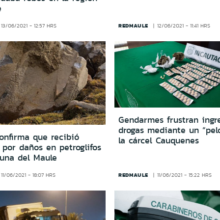
e
REDMAULE
13/06/2021 - 12:57 HRS
12/06/2021 - 11:41 HRS
Gendarmes frustran ingr
drogas mediante un “pel
confirma que recibió
la cárcel Cauquenes
por daños en petroglifos
guna del Maule
REDMAULE
11/06/2021 - 18:07 HRS
11/06/2021 - 15:22 HRS