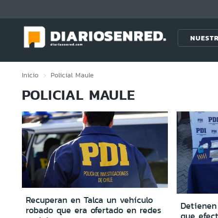
Click acá para ir directamente al contenido
NUESTR
Inicio
Policial
Maule
POLICIAL MAULE
Recuperan en Talca un vehículo
Detienen
robado que era ofertado en redes
que efec