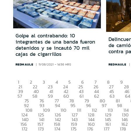
Golpe al contrabando: 10
Delincuen
integrantes de una banda fueron
de camió
detenidos y se incautó 70 mil
contra pa
cajas de cigarrillos
REDMAULE
REDMAULE
11/06/2021 - 14:56 HRS
1
2
3
4
5
6
7
8
9
21
22
23
24
25
26
27
28
39
40
41
42
43
44
45
46
57
58
59
60
61
62
63
64
75
76
77
78
79
80
81
92
93
94
95
96
97
98
108
109
110
111
112
113
114
124
125
126
127
128
129
130
140
141
142
143
144
145
146
156
157
158
159
160
161
162
172
173
174
175
176
177
178