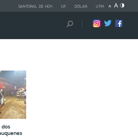
SANTORAL DE HOY:
UF:
DÓLAR:
UTM:
 dos
Cauquenes