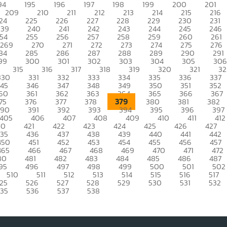
94
195
196
197
198
199
200
201
209
210
211
212
213
214
215
216
24
225
226
227
228
229
230
231
239
240
241
242
243
244
245
246
54
255
256
257
258
259
260
261
269
270
271
272
273
274
275
276
84
285
286
287
288
289
290
291
99
300
301
302
303
304
305
306
315
316
317
318
319
320
321
32
330
331
332
333
334
335
336
337
345
346
347
348
349
350
351
352
60
361
362
363
364
365
366
367
379
75
376
377
378
380
381
382
390
391
392
393
394
395
396
397
405
406
407
408
409
410
411
412
20
421
422
423
424
425
426
427
435
436
437
438
439
440
441
442
450
451
452
453
454
455
456
457
465
466
467
468
469
470
471
472
80
481
482
483
484
485
486
487
95
496
497
498
499
500
501
502
510
511
512
513
514
515
516
517
25
526
527
528
529
530
531
532
535
536
537
538