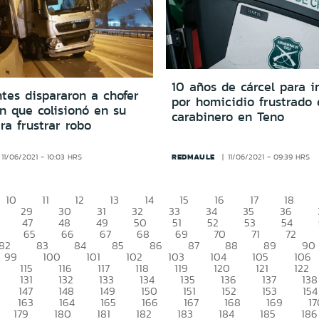
10 años de cárcel para 
tes dispararon a chofer
por homicidio frustrado 
n que colisionó en su
carabinero en Teno
ra frustrar robo
REDMAULE
11/06/2021 - 10:03 HRS
11/06/2021 - 09:39 HRS
10
11
12
13
14
15
16
17
18
29
30
31
32
33
34
35
36
47
48
49
50
51
52
53
54
65
66
67
68
69
70
71
72
82
83
84
85
86
87
88
89
90
99
100
101
102
103
104
105
106
115
116
117
118
119
120
121
122
131
132
133
134
135
136
137
138
147
148
149
150
151
152
153
154
163
164
165
166
167
168
169
17
179
180
181
182
183
184
185
186