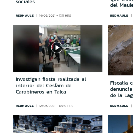
sociales
del Maul
REDMAULE
REDMAULE
14/06/2021 - 17:11 HRS
Investigan fiesta realizada al
Fiscalía 
interior del Cesfam de
denuncia 
Carabineros en Talca
de la La
REDMAULE
REDMAULE
12/06/2021 - 09:19 HRS