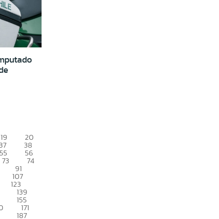
imputado
de
19
20
37
38
55
56
73
74
91
107
123
139
155
0
171
187