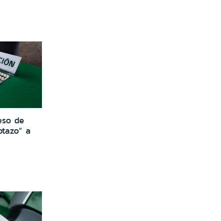
eso de
otazo” a