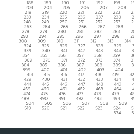
188
189
190
191
192
193
1
203
204
205
206
207
208
218
219
220
221
222
223
2
233
234
235
236
237
238
248
249
250
251
252
253
2
263
264
265
266
267
268
278
279
280
281
282
283
2
293
294
295
296
297
298
2
308
309
310
311
312
313
314
324
325
326
327
328
329
339
340
341
342
343
344
354
355
356
357
358
359
3
369
370
371
372
373
374
3
384
385
386
387
388
389
399
400
401
402
403
404
414
415
416
417
418
419
4
429
430
431
432
433
434
444
445
446
447
448
449
459
460
461
462
463
464
474
475
476
477
478
479
4
489
490
491
492
493
494
4
504
505
506
507
508
509
519
520
521
522
523
524
5
534