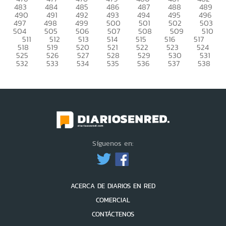
483
484
485
486
487
488
489
490
491
492
493
494
495
496
497
498
499
500
501
502
503
504
505
506
507
508
509
510
511
512
513
514
515
516
517
518
519
520
521
522
523
524
525
526
527
528
529
530
531
532
533
534
535
536
537
538
Síguenos en:
ACERCA DE DIARIOS EN RED
COMERCIAL
CONTÁCTENOS