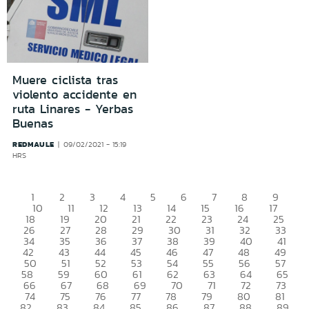
Muere ciclista tras
violento accidente en
ruta Linares - Yerbas
Buenas
REDMAULE
09/02/2021 - 15:19
HRS
1
2
3
4
5
6
7
8
9
10
11
12
13
14
15
16
17
18
19
20
21
22
23
24
25
26
27
28
29
30
31
32
33
34
35
36
37
38
39
40
41
42
43
44
45
46
47
48
49
50
51
52
53
54
55
56
57
58
59
60
61
62
63
64
65
66
67
68
69
70
71
72
73
74
75
76
77
78
79
80
81
82
83
84
85
86
87
88
89