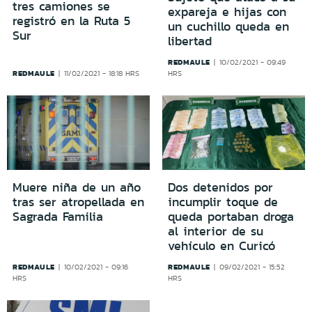
tres camiones se
expareja e hijas con
registró en la Ruta 5
un cuchillo queda en
Sur
libertad
REDMAULE
10/02/2021 - 09:49
REDMAULE
11/02/2021 - 18:18 HRS
HRS
Muere niña de un año
Dos detenidos por
tras ser atropellada en
incumplir toque de
Sagrada Familia
queda portaban droga
al interior de su
vehículo en Curicó
REDMAULE
REDMAULE
10/02/2021 - 09:16
09/02/2021 - 15:52
HRS
HRS