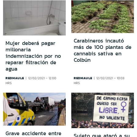
Carabineros incautó
Mujer deberá pagar
más de 100 plantas de
millonaria
cannabis sativa en
indemnización por no
Colbún
reparar filtración de
agua
REDMAULE
REDMAULE
12/02/2021 - 12:00
12/02/2021 - 10:03
HRS
HRS
Grave accidente entre
Sujeto que atacó a su