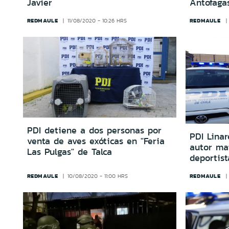
Javier
Antofaga
REDMAULE
REDMAULE
11/08/2020 - 10:26 HRS
PDI detiene a dos personas por
PDI Linar
venta de aves exóticas en "Feria
autor ma
Las Pulgas" de Talca
deportist
REDMAULE
REDMAULE
10/08/2020 - 11:00 HRS