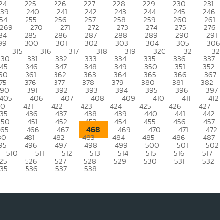
24
225
226
227
228
229
230
231
239
240
241
242
243
244
245
246
54
255
256
257
258
259
260
261
269
270
271
272
273
274
275
276
84
285
286
287
288
289
290
291
99
300
301
302
303
304
305
306
315
316
317
318
319
320
321
32
330
331
332
333
334
335
336
337
345
346
347
348
349
350
351
352
60
361
362
363
364
365
366
367
75
376
377
378
379
380
381
382
390
391
392
393
394
395
396
397
405
406
407
408
409
410
411
412
20
421
422
423
424
425
426
427
435
436
437
438
439
440
441
442
450
451
452
453
454
455
456
457
468
465
466
467
469
470
471
472
80
481
482
483
484
485
486
487
95
496
497
498
499
500
501
502
510
511
512
513
514
515
516
517
25
526
527
528
529
530
531
532
535
536
537
538