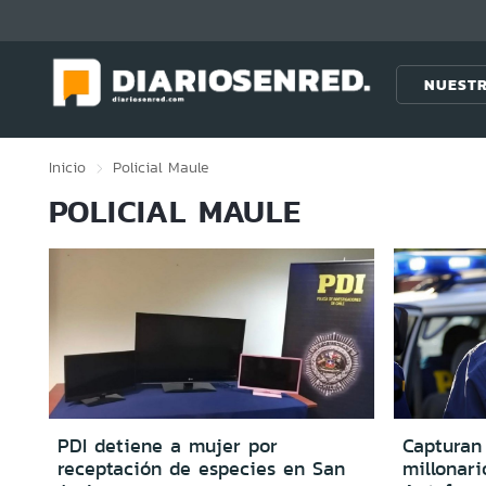
Click acá para ir directamente al contenido
NUESTR
Inicio
Policial
Maule
POLICIAL MAULE
PDI detiene a mujer por
Capturan
receptación de especies en San
millonar