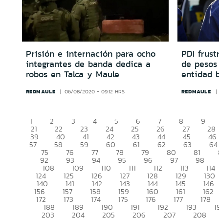
Prisión e internación para ocho
PDI frust
integrantes de banda dedica a
de pesos
robos en Talca y Maule
entidad b
REDMAULE
REDMAULE
06/08/2020 - 09:12 HRS
1
2
3
4
5
6
7
8
9
21
22
23
24
25
26
27
28
39
40
41
42
43
44
45
46
57
58
59
60
61
62
63
64
75
76
77
78
79
80
81
92
93
94
95
96
97
98
108
109
110
111
112
113
114
124
125
126
127
128
129
130
140
141
142
143
144
145
146
156
157
158
159
160
161
162
172
173
174
175
176
177
178
188
189
190
191
192
193
1
203
204
205
206
207
208