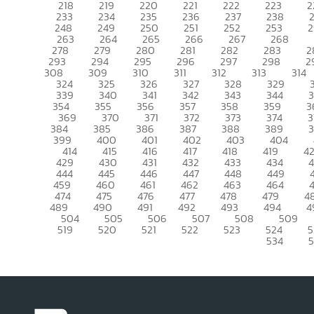
218
219
220
221
222
223
2
233
234
235
236
237
238
248
249
250
251
252
253
2
263
264
265
266
267
268
278
279
280
281
282
283
2
293
294
295
296
297
298
2
308
309
310
311
312
313
314
324
325
326
327
328
329
339
340
341
342
343
344
354
355
356
357
358
359
3
369
370
371
372
373
374
3
384
385
386
387
388
389
399
400
401
402
403
404
414
415
416
417
418
419
4
429
430
431
432
433
434
444
445
446
447
448
449
459
460
461
462
463
464
474
475
476
477
478
479
4
489
490
491
492
493
494
4
504
505
506
507
508
509
519
520
521
522
523
524
5
534