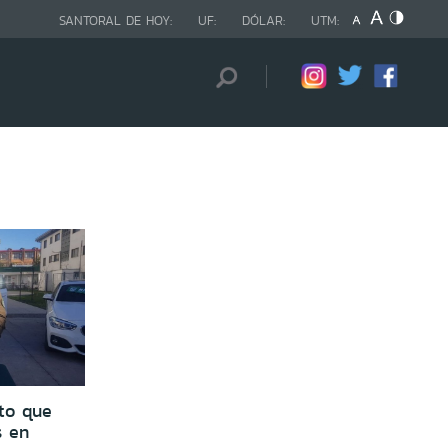
SANTORAL DE HOY:
UF:
DÓLAR:
UTM:
eto que
s en