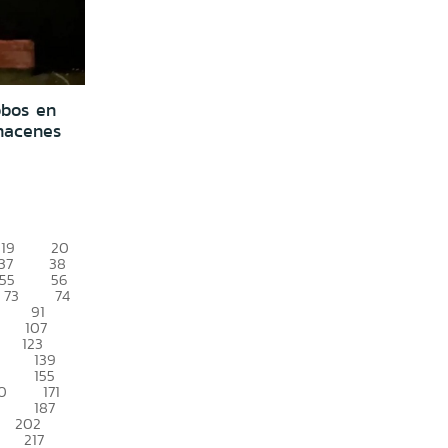
obos en
lmacenes
19
20
37
38
55
56
73
74
91
107
123
139
155
0
171
187
202
217