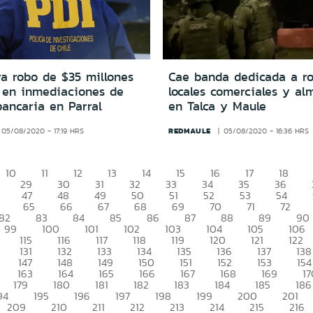
ra robo de $35 millones
Cae banda dedicada a r
 en inmediaciones de
locales comerciales y a
ancaria en Parral
en Talca y Maule
REDMAULE
05/08/2020 - 17:19 HRS
05/08/2020 - 16:36 HRS
10
11
12
13
14
15
16
17
18
29
30
31
32
33
34
35
36
47
48
49
50
51
52
53
54
65
66
67
68
69
70
71
72
82
83
84
85
86
87
88
89
90
99
100
101
102
103
104
105
106
115
116
117
118
119
120
121
122
131
132
133
134
135
136
137
138
147
148
149
150
151
152
153
154
163
164
165
166
167
168
169
17
179
180
181
182
183
184
185
186
94
195
196
197
198
199
200
201
209
210
211
212
213
214
215
216