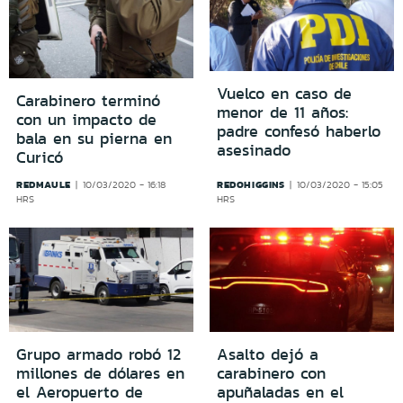
Vuelco en caso de
Carabinero terminó
menor de 11 años:
con un impacto de
padre confesó haberlo
bala en su pierna en
asesinado
Curicó
REDMAULE
REDOHIGGINS
10/03/2020 - 16:18
10/03/2020 - 15:05
HRS
HRS
Grupo armado robó 12
Asalto dejó a
millones de dólares en
carabinero con
el Aeropuerto de
apuñaladas en el