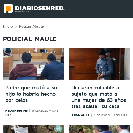
Click acá para ir directamente al contenido
Inicio
Policial
Maule
POLICIAL MAULE
Padre que mató a su
Declaran culpable a
hijo lo habría hecho
sujeto que mató a
por celos
una mujer de 63 años
tras asaltar su casa
REDOHIGGINS
11/03/2020 - 17:48
REDMAULE
HRS
11/03/2020 - 11:50 HRS