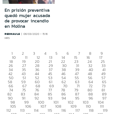
En prisión preventiva
quedó mujer acusada
de provocar incendio
en Molina
REDMAULE
06/03/2020 - 15:16
HRS
1
2
3
4
5
6
7
8
9
10
11
12
13
14
15
16
17
18
19
20
21
22
23
24
25
26
27
28
29
30
31
32
33
34
35
36
37
38
39
40
41
42
43
44
45
46
47
48
49
50
51
52
53
54
55
56
57
58
59
60
61
62
63
64
65
66
67
68
69
70
71
72
73
74
75
76
77
78
79
80
81
82
83
84
85
86
87
88
89
90
91
92
93
94
95
96
97
98
99
100
101
102
103
104
105
106
107
108
109
110
111
112
113
114
115
116
117
118
119